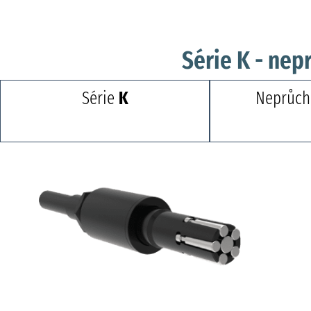
Série K - nep
Série
K
Neprůch