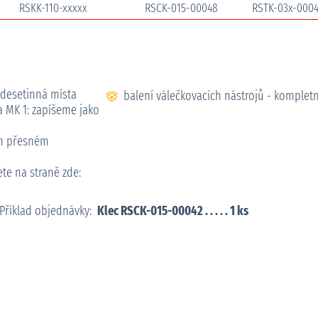
RSKK-110-xxxxx
RSCK-015-00048
RSTK-03x-000
 desetinná místa
balení válečkovacích nástrojů - kompletní
a MK 1: zapíšeme jako
ém přesném
te na straně zde:
Příklad objednávky:
Klec RSCK-015-00042 . . . . . 1 ks