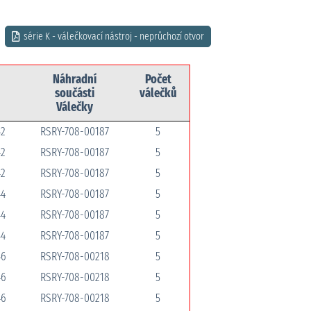
série K - válečkovací nástroj - neprůchozí otvor
Náhradní
Počet
součásti
válečků
Válečky
42
RSRY-708-00187
5
42
RSRY-708-00187
5
42
RSRY-708-00187
5
44
RSRY-708-00187
5
44
RSRY-708-00187
5
44
RSRY-708-00187
5
46
RSRY-708-00218
5
46
RSRY-708-00218
5
46
RSRY-708-00218
5