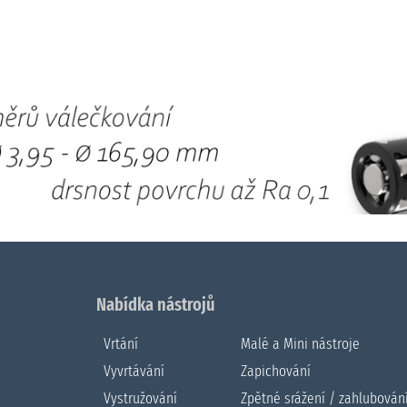
Nabídka nástrojů
Vrtání
Malé a Mini nástroje
Vyvrtávání
Zapichování
Vystružování
Zpětné srážení / zahlubován