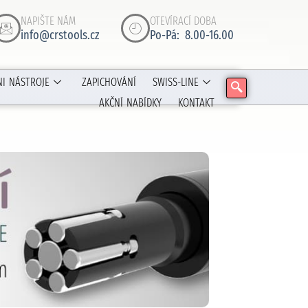
NAPIŠTE NÁM
OTEVÍRACÍ DOBA
info@crstools.cz
Po-Pá: 8.00-16.00
NI NÁSTROJE
ZAPICHOVÁNÍ
SWISS-LINE
AKČNÍ NABÍDKY
KONTAKT