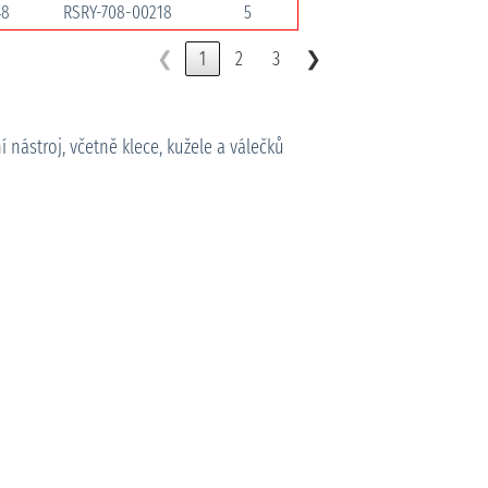
48
RSRY-708-00218
5
❮
1
2
3
❯
 nástroj, včetně klece, kužele a válečků