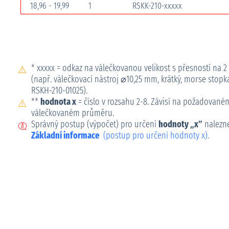
18,96 - 19,99
1
RSKK-210-xxxxx
* xxxxx = odkaz na válečkovanou velikost s přesností na 2
(např. válečkovací nástroj ⌀10,25 mm, krátký, morse stopk
RSKH-210-01025).
**
hodnota x
= číslo v rozsahu 2-8. Závisí na požadovan
válečkovaném průměru.
Správný postup (výpočet) pro určení
hodnoty „x”
nalezne
Základní informace
(postup pro určení hodnoty x).